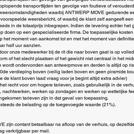
i) oplopende transporttijden ten gevolge van foutieve of veroude
ige weersomstandigheden waarbij ANTWERP MOVE gedurende een r
oorspeelde weersbericht, of waarbij de klant zelf aangeeft een 
teeds in de totaalprijs inbegrepen. Indien de levering echter het
en op een gespecialiseerde firma. De toepasselijke kosten zi
t op het moment van aankomst tot en met het moment van definitie
aar half uur aanzien.
oor onze medewerker bij de rit die naar boven gaat is op volle
m of het slecht plaatsen of het gewicht niet centraal in het mi
ordt ondervonden aan antwerpmove en derden is altijd op risic
 10de verdieping boven (veilig laden boven en geen piramide 
de klant boven laad vraag voor je begint altijd extra advier)
recht voor om hogere tarieven, zoals gebruikelijk in de verhui
, nachtwerken, werken op zondagen en werken op wettelijke f
ngekomen tarieven zijn in dat geval van toepassing.
n steeds de belasting op de toegevoegde waarde (21%).
ijn contant betaalbaar na afloop van de verhuis, op dezelfde 
ag verkrijgbaar per mail.