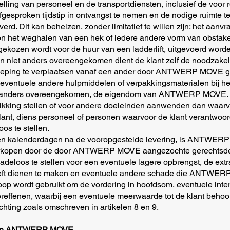
elling van personeel en de transportdiensten, inclusief de voor 
fgesproken tijdstip in ontvangst te nemen en de nodige ruimte 
rd. Dit kan behelzen, zonder limitatief te willen zijn: het aan
n het weghalen van een hek of iedere andere vorm van obstakel.
zen wordt voor de huur van een ladderlift, uitgevoerd worden
n niet anders overeengekomen dient de klant zelf de noodzakel
dieping te verplaatsen vanaf een ander door ANTWERP MOVE 
n eventuele andere hulpmiddelen of verpakkingsmaterialen bij het
nzij anders overeengekomen, de eigendom van ANTWERP MOVE.
ikking stellen of voor andere doeleinden aanwenden dan waarvoo
nt, diens personeel of personen waarvoor de klant verantwoorde
s te stellen.
tien kalenderdagen na de vooropgestelde levering, is ANTWER
verkopen door de door ANTWERP MOVE aangezochte gerechtsdeur
eloos te stellen voor een eventuele lagere opbrengst, de 
eeft dienen te maken en eventuele andere schade die ANTWER
p wordt gebruikt om de vordering in hoofdsom, eventuele inter
effenen, waarbij een eventuele meerwaarde tot de klant behoor
ichting zoals omschreven in artikelen 8 en 9.
de van ANTWERP MOVE