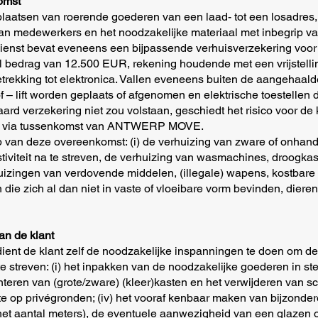
omst
rplaatsen van roerende goederen van een laad- tot een losadre
en van medewerkers en het noodzakelijke materiaal met inbegrip
uisdienst bevat eveneens een bijpassende verhuisverzekering vo
 bedrag van 12.500 EUR, rekening houdende met een vrijstel
etrekking tot elektronica. Vallen eveneens buiten de aangehaal
 – lift worden geplaats of afgenomen en elektrische toestellen di
rd verzekering niet zou volstaan, geschiedt het risico voor de k
 niet via tussenkomst van ANTWERP MOVE.
rp van deze overeenkomst: (i) de verhuizing van zware of onhand
tiviteit na te streven, de verhuizing van wasmachines, droogka
erhuizingen van verdovende middelen, (illegale) wapens, kostbare 
die zich al dan niet in vaste of vloeibare vorm bevinden, dier
van de klant
ient de klant zelf de noodzakelijke inspanningen te doen om de
 te streven: (i) het inpakken van de noodzakelijke goederen in s
teren van (grote/zware) (kleer)kasten en het verwijderen van sch
e op privégronden; (iv) het vooraf kenbaar maken van bijzonder
et aantal meters), de eventuele aanwezigheid van een glazen 