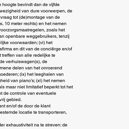
 hoogte bevindt dan de vijfde
wezigheid van dure voorwerpen, de
vraag tot (de)montage van de
ks, 10 meter rechts) en het nemen
voorzorgsmaatregelen, zoals het
van openbare weggebruikers, tenzij
jke voorwaarden; (vi) het
isfirma en dit van de conciërge en/of
reffen van alle redelijke te
 de verhuiswagen(s), de
emene delen van het onroerend
goederen; (ix) het leeghalen van
heid van piano’s; (xi) het nemen
maar niet limitatief beperkt tot het
ënt de controle van eventuele
vrij gebied.
ant en/of de door de klant
estemde locatie te transporteren,
 exhaustiviteit na te streven: de