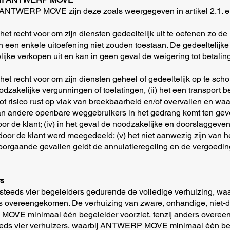
an ANTWERP MOVE zijn deze zoals weergegeven in artikel 2.1. e
recht voor om zijn diensten gedeeltelijk uit te oefenen zo de
en een enkele uitoefening niet zouden toestaan. De gedeeltelijk
ijke verkopen uit en kan in geen geval de weigering tot betali
echt voor om zijn diensten geheel of gedeeltelijk op te schort
dzakelijke vergunningen of toelatingen, (ii) het een transport be
 risico rust op vlak van breekbaarheid en/of overvallen en w
id van andere openbare weggebruikers in het gedrang komt ten ge
 de klant; (iv) in het geval de noodzakelijke en doorslaggeven
e door de klant werd meegedeeld; (v) het niet aanwezig zijn van h
oorgaande gevallen geldt de annulatieregeling en de vergoeding
rs
rgt steeds vier begeleiders gedurende de volledige verhuizin
ers overeengekomen. De verhuizing van zware, onhandige, niet-
MOVE minimaal één begeleider voorziet, tenzij anders overee
eeds vier verhuizers, waarbij ANTWERP MOVE minimaal één bege