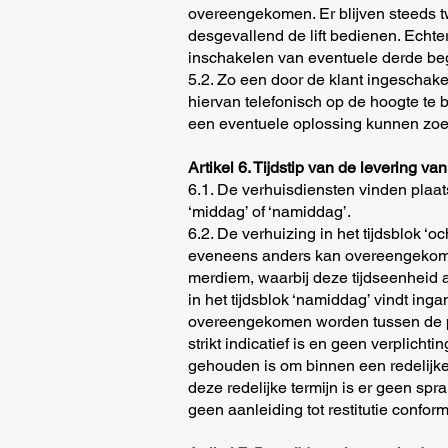
overeengekomen. Er blijven steeds t
desgevallend de lift bedienen. Echter
inschakelen van eventuele derde be
5.2. Zo een door de klant ingescha
hiervan telefonisch op de hoogte t
een eventuele oplossing kunnen zo
Artikel 6. Tijdstip van de levering va
6.1. De verhuisdiensten vinden pla
‘middag’ of ‘namiddag’.
6.2. De verhuizing in het tijdsblok ‘o
eveneens anders kan overeengekomen 
merdiem, waarbij deze tijdseenheid 
in het tijdsblok ‘namiddag’ vindt in
overeengekomen worden tussen de par
strikt indicatief is en geen verplic
gehouden is om binnen een redelijke 
deze redelijke termijn is er geen sp
geen aanleiding tot restitutie conform