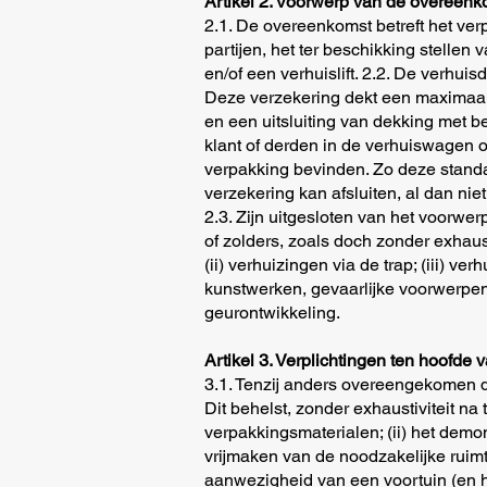
Artikel 2. Voorwerp van de overeenk
2.1. De overeenkomst betreft het ve
partijen, het ter beschikking stell
en/of een verhuislift. 2.2. De verh
Deze verzekering dekt een maximaal
en een uitsluiting van dekking met b
klant of derden in de verhuiswagen of
verpakking bevinden. Zo deze standaa
verzekering kan afsluiten, al dan
2.3. Zijn uitgesloten van het voorwe
of zolders, zoals doch zonder exhaus
(ii) verhuizingen via de trap; (iii) v
kunstwerken, gevaarlijke voorwerpen 
geurontwikkeling.
Artikel 3. Verplichtingen ten hoofde 
3.1. Tenzij anders overeengekomen d
Dit behelst, zonder exhaustiviteit na
verpakkingsmaterialen; (ii) het demon
vrijmaken van de noodzakelijke ruimt
aanwezigheid van een voortuin (en h