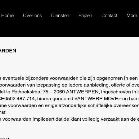
Home
Over ons
Diensten
Prijzen
Contact
More
ARDEN
eventuele bijzondere voorwaarden die zijn opgenomen in een afz
voorwaarden van toepassing op iedere aanbieding, offerte of
tel te Pothoekstraat 75 – 2060 ANTWERPEN, ingeschreven in 
E0502.487.714, hierna genoemd «ANTWERP MOVE» en haar kla
ene voorwaarden en enige afzonderlijke schriftelijke overeenko
mst.
voorwaarden impliceert dat de klant volledig verzaakt aan de e