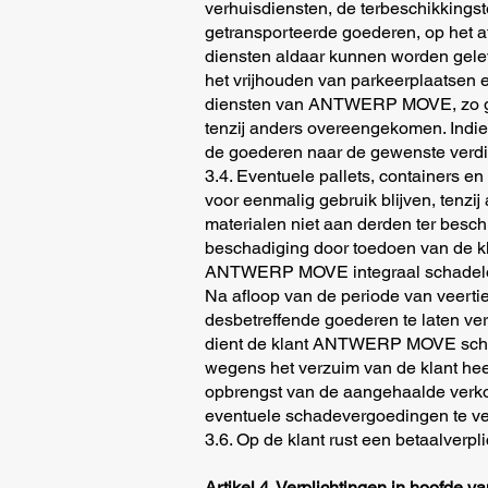
verhuisdiensten, de terbeschikkingst
getransporteerde goederen, op het a
diensten aldaar kunnen worden geleve
het vrijhouden van parkeerplaatsen e
diensten van ANTWERP MOVE, zo geko
tenzij anders overeengekomen. Indie
de goederen naar de gewenste ver
3.4. Eventuele pallets, containers e
voor eenmalig gebruik blijven, te
materialen niet aan derden ter besch
beschadiging door toedoen van de kla
ANTWERP MOVE integraal schadeloo
Na afloop van de periode van veer
desbetreffende goederen te laten 
dient de klant ANTWERP MOVE schad
wegens het verzuim van de klant h
opbrengst van de aangehaalde verkoo
eventuele schadevergoedingen te ver
3.6. Op de klant rust een betaalverpl
Artikel 4. Verplichtingen in hoof