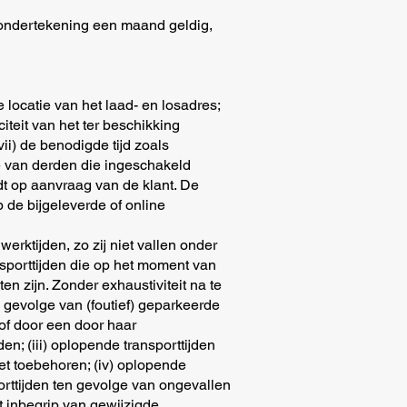
na ondertekening een maand geldig,
de locatie van het laad- en losadres;
eit van het ter beschikking
vii) de benodigde tijd zoals
ve van derden die ingeschakeld
dt op aanvraag van de klant. De
 de bijgeleverde of online
erktijden, zo zij niet vallen onder
nsporttijden die op het moment van
en zijn. Zonder exhaustiviteit na te
en gevolge van (foutief) geparkeerde
f door een door haar
n; (iii) oplopende transporttijden
et toebehoren; (iv) oplopende
orttijden ten gevolge van ongevallen
t inbegrip van gewijzigde