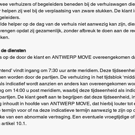
wee verhuizers of begeleiders beneden bij de verhuiswagen di
 helpen zij wel bij de verplaatsing van zware stukken. De klant i
geleiders.
kelde helper op de dag van de verhuis niet aanwezig kan zijn,
e brengen opdat zij gezamenlijk, zonder afbreuk te doen aan 
eken.
n de diensten
ats op de door de klant en ANTWERP MOVE overeengekomen datum 
chtend’ vindt ingang om 7:30 uur ante meridiem. Deze tijdseenheid
worden door de partijen. De verhuizing in het tijdsblok ‘midd
als indicatief wordt aanzien en anders kan overeengekomen wor
gang om 14:00 u post meridiem, waarbij deze tijdseenheid als ind
tijen. De klant geeft aan te begrijpen dat deze tijdseenheid, 
hting inhoudt in hoofde van ANTWERP MOVE, dat hierbij louter to
termijn voor of na deze indicatieve termijn aanwezig te zijn o
rake van een abnormale vertraging. Een eventuele vroegtijdige of
 artikel 10.1.