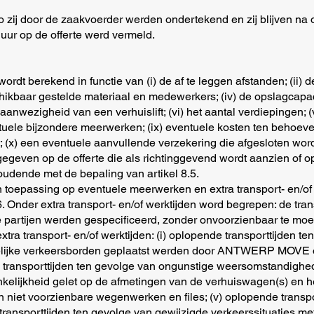
d zo zij door de zaakvoerder werden ondertekend en zij blijven 
ur op de offerte werd vermeld.
 wordt berekend in functie van (i) de af te leggen afstanden; (ii) 
baar gestelde materiaal en medewerkers; (iv) de opslagcapacit
 aanwezigheid van een verhuislift; (vi) het aantal verdiepingen; (
ventuele bijzondere meerwerken; (ix) eventuele kosten ten behoe
 (x) een eventuele aanvullende verzekering die afgesloten wor
gegeven op de offerte die als richtinggevend wordt aanzien of op
oudende met de bepaling van artikel 8.5.
an toepassing op eventuele meerwerken en extra transport- en/of w
6. Onder extra transport- en/of werktijden word begrepen: de tra
de partijen werden gespecificeerd, zonder onvoorzienbaar te moet
xtra transport- en/of werktijden: (i) oplopende transporttijden t
kelijke verkeersborden geplaatst werden door ANTWERP MOVE o
 transporttijden ten gevolge van ongunstige weersomstandighede
nkelijkheid gelet op de afmetingen van de verhuiswagen(s) en h
an niet voorzienbare wegenwerken en files; (v) oplopende transp
ransporttijden ten gevolge van gewijzigde verkeerssituaties me