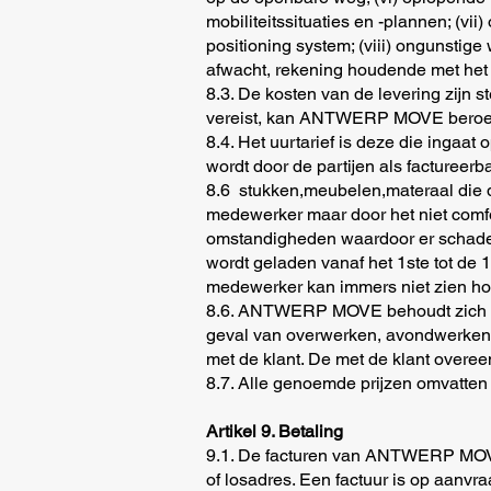
mobiliteitssituaties en -plannen; (vi
positioning system; (viii) ongunst
afwacht, rekening houdende met het v
8.3. De kosten van de levering zijn s
vereist, kan ANTWERP MOVE beroep do
8.4. Het uurtarief is deze die ingaa
wordt door de partijen als factureerb
8.6 stukken,meubelen,materaal die d
medewerker maar door het niet comfor
omstandigheden waardoor er schade w
wordt geladen vanaf het 1ste tot de
medewerker kan immers niet zien hoe 
8.6. ANTWERP MOVE behoudt zich het 
geval van overwerken, avondwerken
met de klant. De met de klant overee
8.7. Alle genoemde prijzen omvatte
Artikel 9. Betaling
9.1. De facturen van ANTWERP MOVE z
of losadres. Een factuur is op aanvra