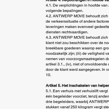
4.1. De verplichtingen in hoofde v
volgende bepalingen.
4.2. ANTWERP MOVE behoudt zich het 
de verkeerssituatie of andere factor
leveringen maken evenveel gedeeltel
diensten rechtvaardigen.
4.3. ANTWERP MOVE behoudt zich het r
klant niet zou beschikken over de noo
breekbare goederen waarop een groot
noodzakelijk zijn; (iii) de veilighe
nemen van voorzorgsmaatregelen door
artikel 3.1., (iv), niet of onvoldoend
door de klant werd aangegeven. In v
10.
Artikel 5. Het inschakelen van helpe
5.1. Een verhuis met verhuislift ve
één begeleider voorziet, tenzij and
drie begeleiders, waarbij ANTWERP 
stukken vanaf 250 kilogram vergt st