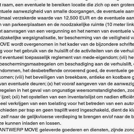
raam, een eventuele te bereiken locatie die zich op een grotere
ntuele aanwezigheid van smalle doorgangen, de eventuele aan
ximaal verzekerde waarde van 12.500 EUR en de eventuele aan
n van parkeerplaatsen en de noodzakelijke ruimte (10 meter lin
het aanvragen van een vergunning en het nemen van eventuele 
dzakelijke wegsignalisatie, ter bescherming van de veiligheid 
 wordt overgenomen in het kader van de bijzondere schrifteli
voor het gebruik van de huislift of de activiteiten van de verhu
eventueel toepasselijk reglement van mede-eigendom; (vii) het t
 beschermingsmaatregelen om beschadiging aan de verhuislift,
endommen, het desbetreffende onroerend goed, de eventuele g
omen; (viii) het beveiligen van breekbare, antieke en kostbare 
 van eventuele deuren; (x) het vooraf aangeven van de aanwezig
egelen in het geval van ongunstige weersomstandigheden, zoals 
ijzel; (xii) het opstellen van een inventarislijst om nadien effici
ueel verkrijgen van een toelating voor het betreden van een auto
schieden per trap en geen traplift werd ingeschakeld, dient de kl
elf naar de gelijkvloerse verdieping te brengen en/of naar de b
e kunnen inladen en lossen.
or ANTWERP MOVE geleverde goederen en diensten, zijnde zonder