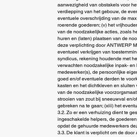
aanwezigheid van obstakels voor het 
verdiepping van het gebouw, de eve
eventuele overschrijding van de ma
roerende goederen; (v) het vrijhoude
van de noodzakelijke acties, zoals 
huren en (laten) plaatsen van de noo
deze verplichting door ANTWERP MOVE
eventueel verkrijgen van toestemming 
syndicus, rekening houdende met het 
verwachten noodzakelijke inpak- en
medewerker(s), de persoonlijke eig
goed en/of eventuele derden te voork
kasten en het dichtkleven en sluiten
van de noodzakelijke voorzorgsmaatr
strooien van zout bij sneeuwval en/of 
gebreken na te gaan; (xiii) het event
3.2. Zo er een verhuizing dient te ge
ingeschakelde helpers, de goederen z
opdat de gehuurde medewerkers dez
3.3. De klant is verplicht om de do