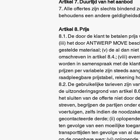
Artikel 7. Duurtijd van het aanbod
7. Alle offertes zijn slechts binden
behoudens een andere geldigheidsdu
Artikel 8. Prijs
8.1. De door de klant te betalen prijs
(iii) het door ANTWERP MOVE beschik
gestelde materiaal; (v) de al dan niet
omschreven in artikel 8.4.; (viii) e
worden in samenspraak met de klant;
prijzen per variabele zijn steeds aan
raadpleegbare prijstabel, rekening h
8.2. De gebruikelijke tarieven zijn v
de uitzonderingsgrond van artikel 8.
het sluiten van de offerte niet door 
streven, begrijpen de partijen onder e
voertuigen, zelfs indien de noodza
gecontacteerde derde; (ii) oplopende
ten gevolge van een moeilijke toega
transporttijden ten gevolge van al d
op de openbare weg; (vi) oplopende t